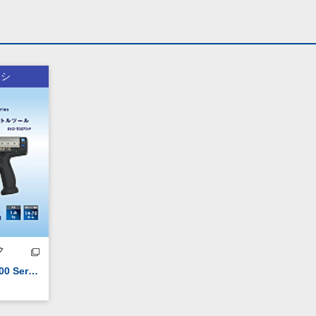
ラシ
ク
Handy 2000 Series 70N・m ピストルツール EH2-T0070-P