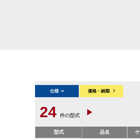
仕様
価格・納期
24
件の型式
型式
品名
ケ