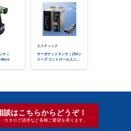
エスティック
ンナ｜
サーボナットランナ｜Z50シ
dless
リーズ コントロールユニ…
相談は
こちらからどうぞ！
・カタログ請求など各種ご要望を承ります。