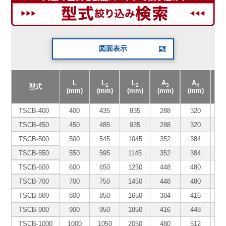
図面表示
L
L
L
A
A
1
2
3
4
型式
(mm)
(mm)
(mm)
(mm)
(mm)
(m
TSCB-400
400
435
835
288
320
TSCB-450
450
485
935
288
320
TSCB-500
500
545
1045
352
384
TSCB-550
550
595
1145
352
384
TSCB-600
600
650
1250
448
480
TSCB-700
700
750
1450
448
480
TSCB-800
800
850
1650
384
416
6
TSCB-900
900
950
1850
416
448
7
TSCB-1000
1000
1050
2050
480
512
8