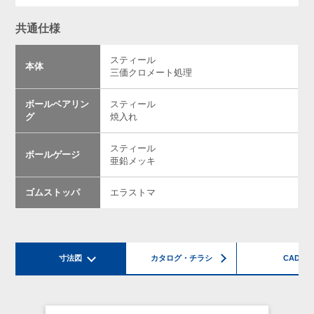
共通仕様
スティール
本体
三価クロメート処理
ボールベアリン
スティール
グ
焼入れ
スティール
ボールゲージ
亜鉛メッキ
ゴムストッパ
エラストマ
寸法図
カタログ・チラシ
CAD