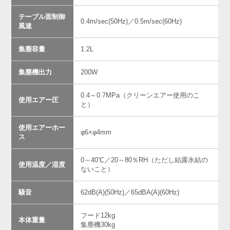
テーブル面制御
0.4m/sec(50Hz)／0.5m/sec(60Hz)
風速
集塵容量
1.2L
集塵機出力
200W
0.4～0.7MPa（クリーンエアー使用のこ
使用エアー圧
と）
使用エアーホー
φ6×φ4mm
ス
0～40℃／20～80％RH（ただし結露氷結の
使用温度／湿度
ないこと）
騒音
62dB(A)(50Hz)／65dBA(A)(60Hz)
フード12kg
本体重量
集塵機30kg