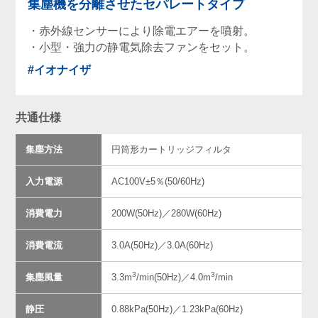
集塵機を分離させたセパレートタイプ
・赤外線センサーにより除電エアーを噴射。
・小型・強力の静電気除去ファンをセット。
#イオナイザ
共通仕様
集塵方法
円筒形カートリッジフィルタ
入力電源
AC100V±5％(50/60Hz)
消費電力
200W(50Hz)／280W(60Hz)
消費電流
3.0A(50Hz)／3.0A(60Hz)
3
3
集塵風量
3.3m
/min(50Hz)／4.0m
/min
静圧
0.88kPa(50Hz)／1.23kPa(60Hz)