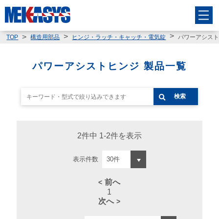
パワーアシス
TOP
構造用部品
ヒンジ・ラッチ・キャッチ・電気錠
パワーアシストヒンジ 製品一覧
検索
2件中 1-2件を表示
表示件数
前へ
1
次へ