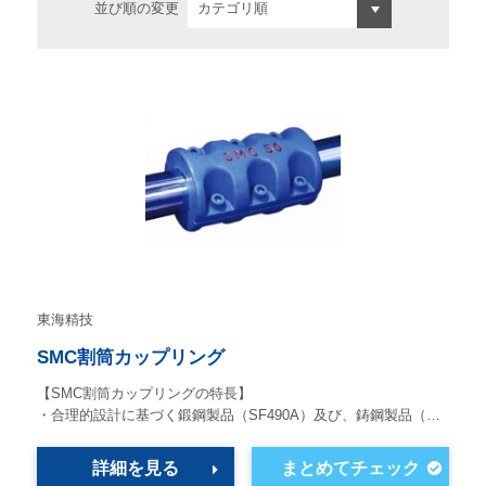
並び順の変更
東海精技
SMC割筒カップリング
【SMC割筒カップリングの特長】
・合理的設計に基づく鍛鋼製品（SF490A）及び、鋳鋼製品（…
詳細を見る