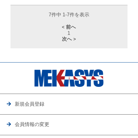
7件中 1-7件を表示
前へ
1
次へ
新規会員登録
会員情報の変更