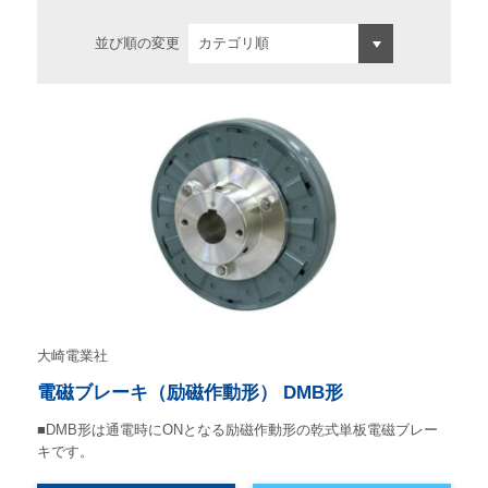
並び順の変更
大崎電業社
電磁ブレーキ（励磁作動形） DMB形
■DMB形は通電時にONとなる励磁作動形の乾式単板電磁ブレー
キです。