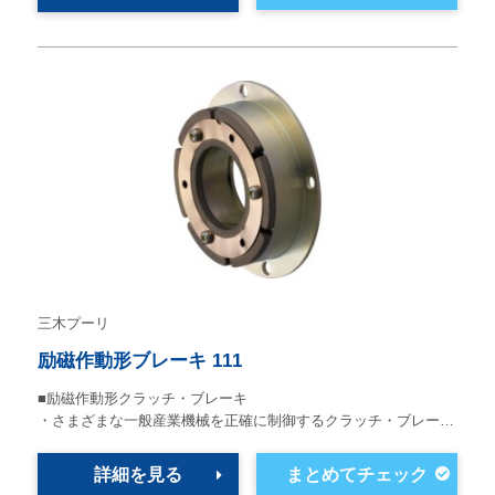
三木プーリ
励磁作動形ブレーキ 111
■励磁作動形クラッチ・ブレーキ
・さまざまな一般産業機械を正確に制御するクラッチ・ブレー…
詳細を見る