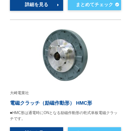
詳細を見る
大崎電業社
電磁クラッチ（励磁作動形） HMC形
■HMC形は通電時にONとなる励磁作動形の乾式単板電磁クラッ
チです。