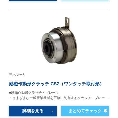
三木プーリ
励磁作動形クラッチ CSZ（ワンタッチ取付形）
■励磁作動形クラッチ・ブレーキ
・さまざまな一般産業機械を正確に制御するクラッチ・ブレー…
詳細を見る