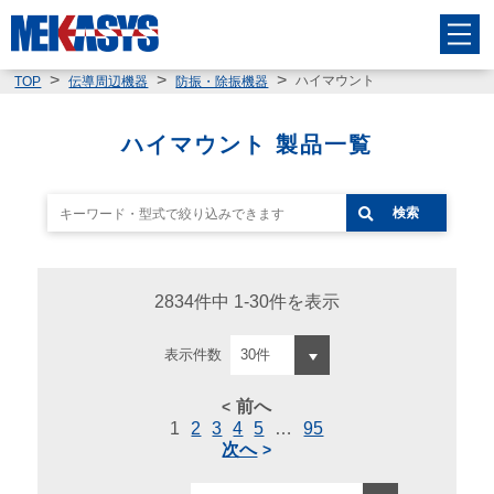
ハイマウント
TOP
伝導周辺機器
防振・除振機器
ハイマウント 製品一覧
検索
2834件中 1-30件を表示
表示件数
前へ
1
2
3
4
5
…
95
次へ