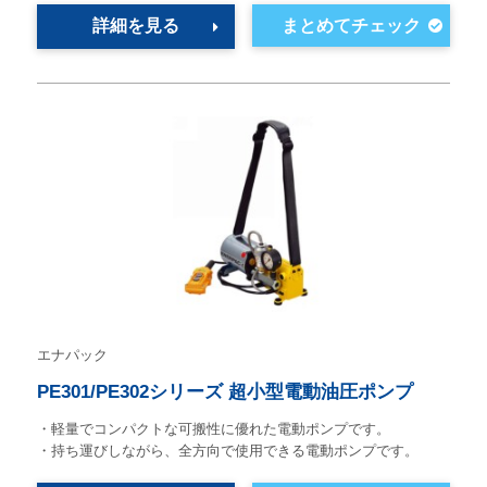
詳細を見る
エナパック
PE301/PE302シリーズ 超小型電動油圧ポンプ
・軽量でコンパクトな可搬性に優れた電動ポンプです。
・持ち運びしながら、全方向で使用できる電動ポンプです。