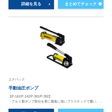
詳細を見る
エナパック
手動油圧ポンプ
【P-141/P-142/P-391/P-392】
・アルミ製ポンプ部分を更に腐食に強いプラスチックで覆い、…