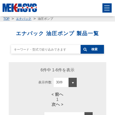
油圧ポンプ
TOP
エナパック
エナパック 油圧ポンプ 製品一覧
検索
6件中 1-6件を表示
表示件数
前へ
1
次へ