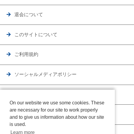
退会について
このサイトについて
ご利用規約
ソーシャルメディアポリシー
個人情報保護方針
On our website we use some cookies. These
are necessary for our site to work properly
クッキーポリシー
and to give us information about how our site
is used.
Learn more