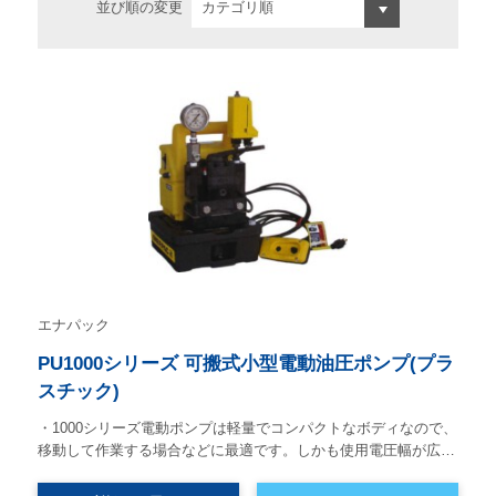
並び順の変更
エナパック
PU1000シリーズ 可搬式小型電動油圧ポンプ(プラ
スチック)
・1000シリーズ電動ポンプは軽量でコンパクトなボディなので、
移動して作業する場合などに最適です。しかも使用電圧幅が広…