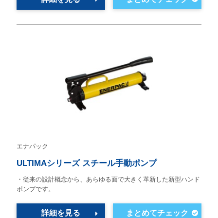
エナパック
ULTIMAシリーズ スチール手動ポンプ
・従来の設計概念から、あらゆる面で大きく革新した新型ハンド
ポンプです。
詳細を見る