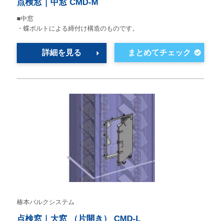
点検窓｜中窓 CMD-M
■中窓
・蝶ボルトによる締付け構造のものです。
詳細を見る
椿本バルクシステム
点検窓｜大窓 （片開き） CMD-L