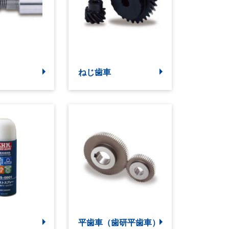
ねじ歯車
平歯車（歯研平歯車）