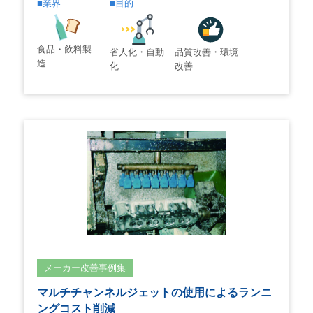
業界
目的
食品・飲料製
省人化・自動
品質改善・環境
造
化
改善
メーカー改善事例集
マルチチャンネルジェットの使用によるランニ
ングコスト削減