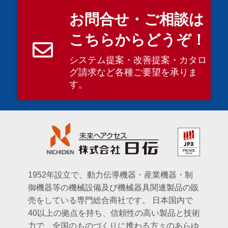
お問合せ・ご相談は
こちらからどうぞ！
システム提案・改善提案・カタロ
グ請求など各種ご要望を承りま
す。
1952年設立で、動力伝導機器・産業機器・制
御機器等の機械設備及び機械器具関連製品の販
売をしている専門総合商社です。
日本国内で
40以上の拠点を持ち、信頼性の高い製品と技術
力で、全国のものづくりに携わる方々のあらゆ