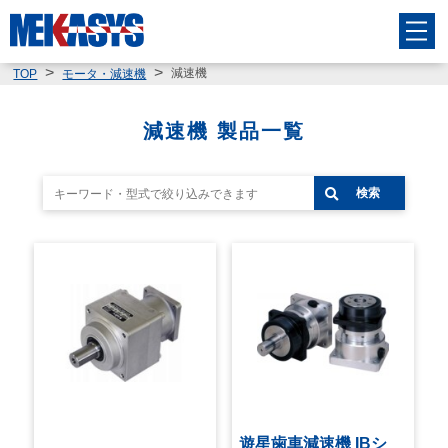
減速機
TOP
モータ・減速機
減速機 製品一覧
検索
遊星歯車減速機 IBシ