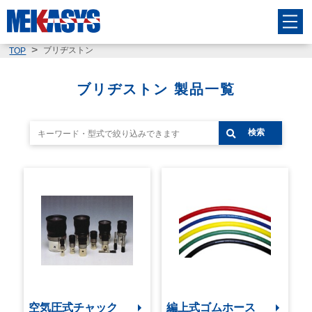
ブリヂストン
TOP
ブリヂストン 製品一覧
検索
空気圧式チャック
編上式ゴムホース