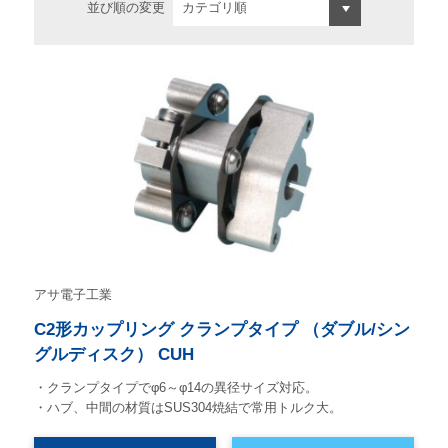
並び順の変更
アサ電子工業
C2形カップリング クランプタイプ （ダブル/シン
グルディスク） CUH
・クランプタイプでφ6～φ14の異径サイズ対応。
・ハブ、中間の材質はSUS304焼結で常用トルク大。