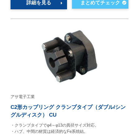
詳細を見る
アサ電子工業
C2形カップリング クランプタイプ（ダブル/シン
グルディスク） CU
・クランプタイプでφ4～φ13の異径サイズ対応。
・ハブ、中間の材質は経済的なFe系焼結。