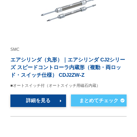
SMC
エアシリンダ（丸形）｜エアシリンダ CJ2シリー
ズ スピードコントローラ内蔵形（複動・両ロッ
ド・スイッチ仕様） CDJ2ZW-Z
■オートスイッチ付（オートスイッチ用磁石内蔵）
詳細を見る