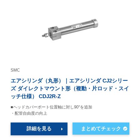
SMC
エアシリンダ（丸形）｜エアシリンダ CJ2シリー
ズ ダイレクトマウント形（複動・片ロッド・スイ
ッチ仕様） CDJ2R-Z
■ヘッドカバーポート位置軸に対し90°を追加
・配管自由度の向上
詳細を見る