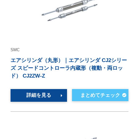
SMC
エアシリンダ（丸形）｜エアシリンダ CJ2シリー
ズ スピードコントローラ内蔵形（複動・両ロッ
ド） CJ2ZW-Z
詳細を見る