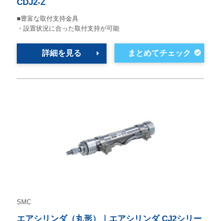
CDJ2-Z
■豊富な取付支持金具
・設置状況に合った取付支持が可能
詳細を見る
SMC
エアシリンダ（丸形）｜エアシリンダ CJ2シリー