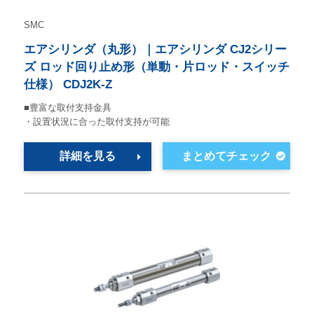
SMC
エアシリンダ（丸形）｜エアシリンダ CJ2シリー
ズ ロッド回り止め形（単動・片ロッド・スイッチ
仕様） CDJ2K-Z
■豊富な取付支持金具
・設置状況に合った取付支持が可能
詳細を見る