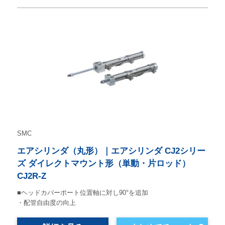
SMC
エアシリンダ（丸形）｜エアシリンダ CJ2シリー
ズ ダイレクトマウント形（単動・片ロッド）
CJ2R-Z
■ヘッドカバーポート位置軸に対し90°を追加
・配管自由度の向上