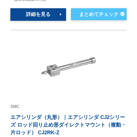
詳細を見る
SMC
エアシリンダ（丸形）｜エアシリンダ CJ2シリー
ズ ロッド回り止め形ダイレクトマウント（複動・
片ロッド） CJ2RK-Z