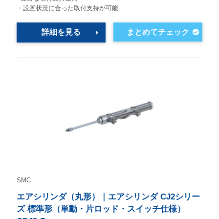
・設置状況に合った取付支持が可能
詳細を見る
SMC
エアシリンダ（丸形）｜エアシリンダ CJ2シリー
ズ 標準形（単動・片ロッド・スイッチ仕様）