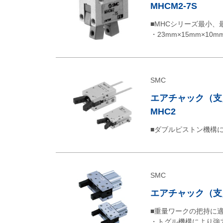
MHCM2-7S
■MHCシリーズ最小、
・23mm×15mm×10m
SMC
エアチャック（支
MHC2
■ダブルピストン機構
SMC
エアチャック（支
■重量ワークの把持に
・トグル機構により強