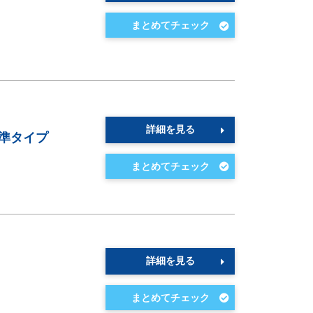
詳細を見る
標準タイプ
詳細を見る