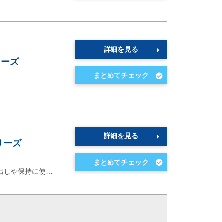
詳細を見る
リーズ
詳細を見る
リーズ
出しや保持に使…