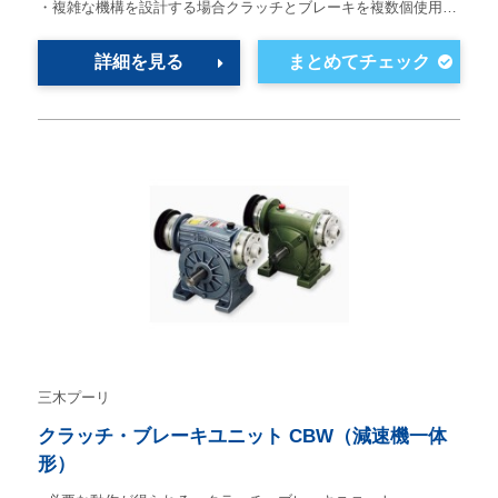
・複雑な機構を設計する場合クラッチとブレーキを複数個使用…
詳細を見る
三木プーリ
クラッチ・ブレーキユニット CBW（減速機一体
形）