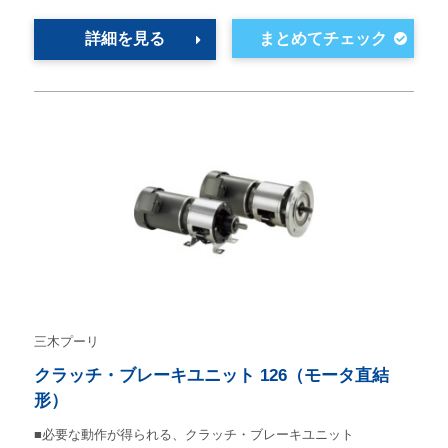
詳細を見る
三木プーリ
クラッチ・ブレーキユニット 126（モータ直結
形）
■必要な動作が得られる、クラッチ・ブレーキユニット