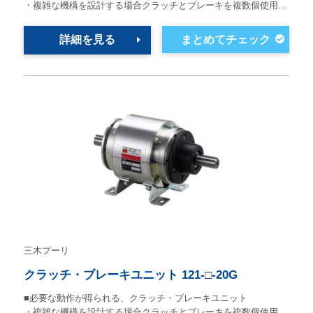
・複雑な機構を設計する場合クラッチとブレーキを複数個使用…
詳細を見る
三木プーリ
クラッチ・ブレーキユニット 121-□-20G
■必要な動作が得られる、クラッチ・ブレーキユニット
・複雑な機構を設計する場合クラッチとブレーキを複数個使用…