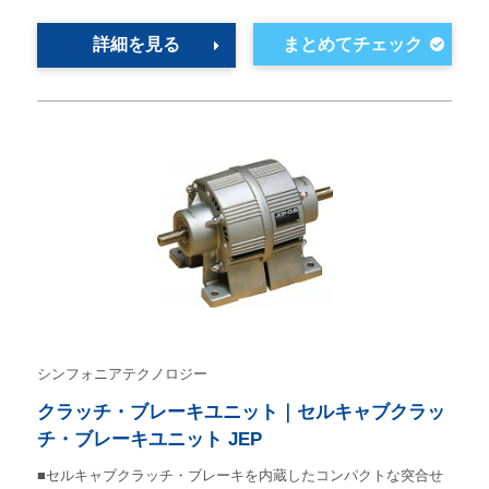
詳細を見る
シンフォニアテクノロジー
クラッチ・ブレーキユニット｜セルキャブクラッ
チ・ブレーキユニット JEP
■セルキャブクラッチ・ブレーキを内蔵したコンパクトな突合せ