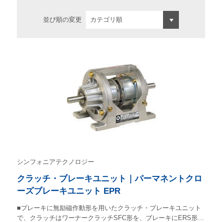
並び順の変更
シンフォニアテクノロジー
クラッチ・ブレーキユニット｜パーマネントクロ
ーズブレーキユニット EPR
■ブレーキに無励磁作動形を用いたクラッチ・ブレーキユニット
で、クラッチはワーナークラッチSFC形を、ブレーキにERS形…