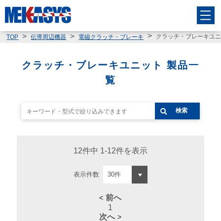
クラッチ・ブレーキユ
TOP
伝導周辺機器
電磁クラッチ・ブレーキ
クラッチ・ブレーキユニット 製品一
覧
検索
12件中 1-12件を表示
表示件数
前へ
1
次へ