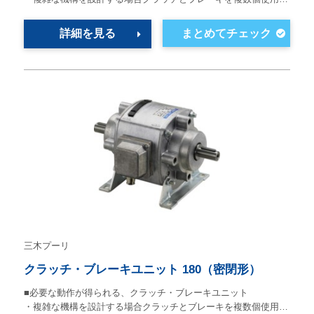
詳細を見る
三木プーリ
クラッチ・ブレーキユニット 180（密閉形）
■必要な動作が得られる、クラッチ・ブレーキユニット
・複雑な機構を設計する場合クラッチとブレーキを複数個使用…