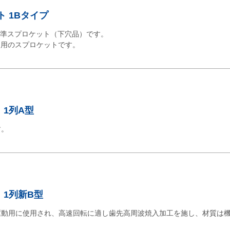
ト 1Bタイプ
標準スプロケット（下穴品）です。
ン用のスプロケットです。
 1列A型
す。
 1列新B型
駆動用に使用され、高速回転に適し歯先高周波焼入加工を施し、材質は