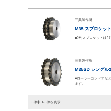
三興製作所
M35 スプロケット
■2列スプロケットは
三興製作所
M35SD シング
■ローラーコンベアな
ます。
5件中 1-5件を表示