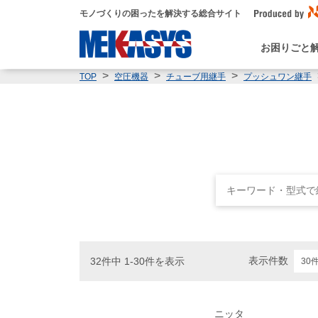
モノづくりの困ったを解決する総合サイト
お困りごと
TOP
空圧機器
チューブ用継手
プッシュワン継手
表示件数
32件中 1-30件を表示
ニッタ