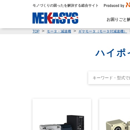
モノづくりの困ったを解決する総合サイト
お困りごと
TOP
モータ・減速機
ギヤモータ（モータ付減速機）
ハイポ