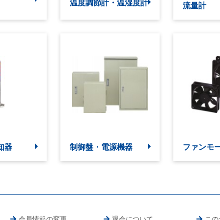
温度調節計・温湿度計
流量計
知器
制御盤・電源機器
ファンモ
会員情報の変更
退会について
この