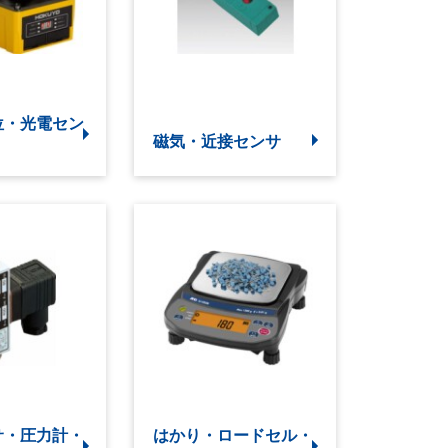
位・光電セン
磁気・近接センサ
サ・圧力計・
はかり・ロードセル・