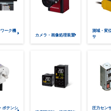
トワーク機
測域・変
カメラ・画像処理装置
サ
・ポテンシ
圧力セン