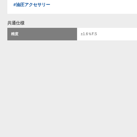
#油圧アクセサリー
共通仕様
精度
±1.6％F.S