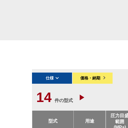
仕様
価格・納期
14
件の型式
圧力目
型式
用途
範囲
(MPa)