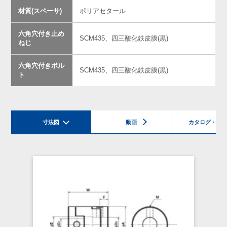
材質(スペーサ)
ポリアセタール
六角穴付き止め
SCM435、四三酸化鉄皮膜(黒)
ねじ
六角穴付きボル
SCM435、四三酸化鉄皮膜(黒)
ト
寸法図
動画
カタログ・チ