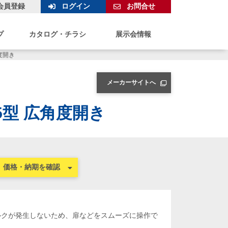
会員登録
ログイン
お問合せ
プ
カタログ・チラシ
展示会情報
度開き
メーカーサイトへ
5型 広角度開き
価格・納期を確認
ルクが発生しないため、扉などをスムーズに操作で