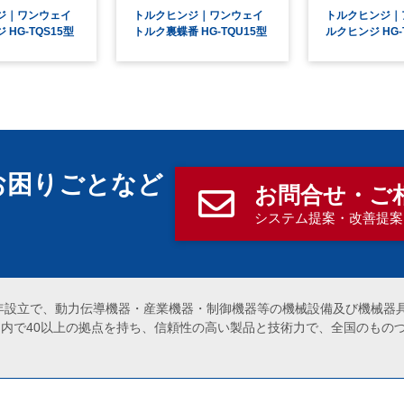
ジ｜ワンウェイ
トルクヒンジ｜ワンウェイ
トルクヒンジ｜
HG-TQS15型
トルク裏蝶番 HG-TQU15型
ルクヒンジ HG-T
お困りごとなど
お問合せ・ご
！
システム提案・改善提案
2年設立で、動力伝導機器・産業機器・制御機器等の機械設備及び機械
国内で40以上の拠点を持ち、信頼性の高い製品と技術力で、全国のもの