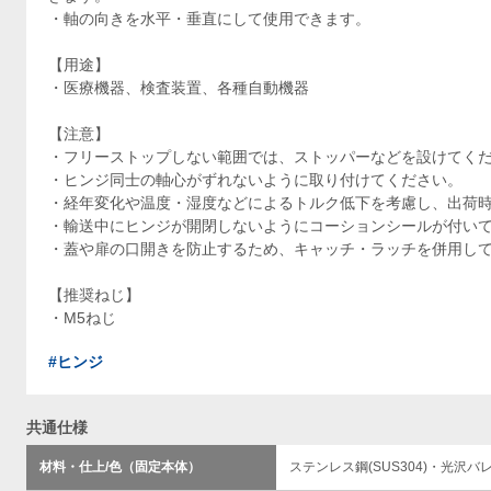
・軸の向きを水平・垂直にして使用できます。
【用途】
・医療機器、検査装置、各種自動機器
【注意】
・フリーストップしない範囲では、ストッパーなどを設けてく
・ヒンジ同士の軸心がずれないように取り付けてください。
・経年変化や温度・湿度などによるトルク低下を考慮し、出荷
・輸送中にヒンジが開閉しないようにコーションシールが付い
・蓋や扉の口開きを防止するため、キャッチ・ラッチを併用し
【推奨ねじ】
・M5ねじ
#ヒンジ
共通仕様
材料・仕上/色（固定本体）
ステンレス鋼(SUS304)・光沢バ