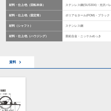
材料・仕上/色（回転本体）
ステンレス鋼(SUS304)・光沢バ
材料・仕上/色（固定筒）
ポリアセタール(POM)・ブラック
材料（シャフト）
ステンレス鋼
材料・仕上/色（ハウジング）
亜鉛合金・ニッケルめっき
資料