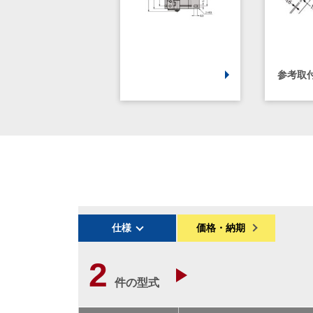
参考取
仕様
価格・納期
2
件の型式