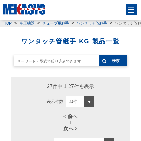
ワンタッチ管継
TOP
空圧機器
チューブ用継手
ワンタッチ管継手
ワンタッチ管継手 KG 製品一覧
検索
27件中 1-27件を表示
表示件数
前へ
1
次へ