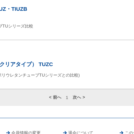
Z・TIUZB
ブTUシリーズ比較
リアタイプ） TUZC
社ポリウレタンチューブTUシリーズとの比較)
前へ
次へ
1
会員情報の変更
退会について
この