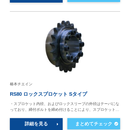
椿本チエイン
RS80 ロックスプロケット Sタイプ
・スプロケット内径、およびロックスリーブの外径はテーパにな
っており、締付ボルトを締め付けることにより、スプロケット…
詳細を見る