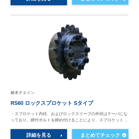
椿本チエイン
RS60 ロックスプロケット Sタイプ
・スプロケット内径、およびロックスリーブの外径はテーパにな
っており、締付ボルトを締め付けることにより、スプロケット…
詳細を見る