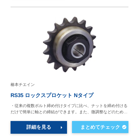
椿本チエイン
RS35 ロックスプロケット Nタイプ
・従来の複数ボルト締め付けタイプに比べ、ナットを締め付ける
だけで簡単に軸との締結ができます。また、微調整などのため…
詳細を見る