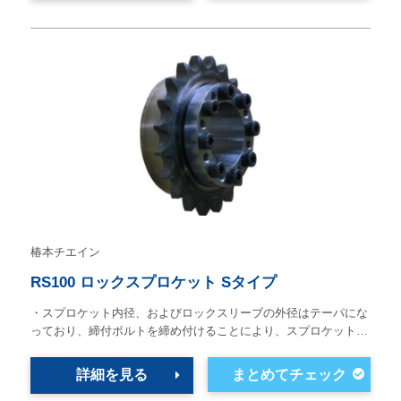
椿本チエイン
RS100 ロックスプロケット Sタイプ
・スプロケット内径、およびロックスリーブの外径はテーパにな
っており、締付ボルトを締め付けることにより、スプロケット…
詳細を見る