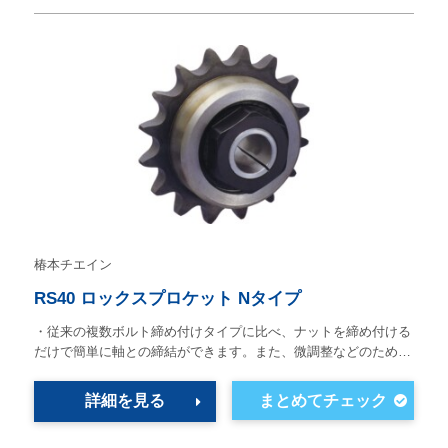
椿本チエイン
RS40 ロックスプロケット Nタイプ
・従来の複数ボルト締め付けタイプに比べ、ナットを締め付ける
だけで簡単に軸との締結ができます。また、微調整などのため…
詳細を見る