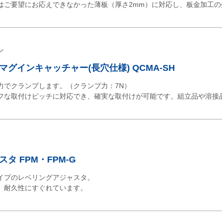
はご要望にお応えできなかった薄板（厚さ2mm）に対応し、板金加工の
ン
グインキャッチャー(長穴仕様) QCMA-SH
力でクランプします。（クランプ力：7N）
フな取付けピッチに対応でき、確実な取付けが可能です。組立品や溶接
タ FPM・FPM-G
イプのレベリングアジャスタ。
。耐久性にすぐれています。