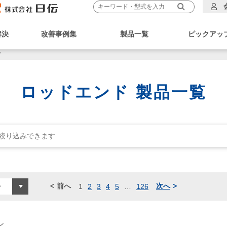
解決
改善事例集
製品一覧
ピックアッ
ド
ロッドエンド 製品一覧
前へ
次へ
1
2
3
4
5
…
126
ン