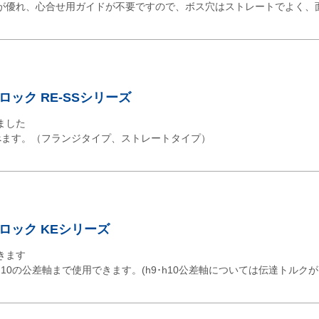
が優れ、心合せ用ガイドが不要ですので、ボス穴はストレートでよく、
ック RE-SSシリーズ
ました
べます。（フランジタイプ、ストレートタイプ）
ロック KEシリーズ
きます
6～h10の公差軸まで使用できます。(h9･h10公差軸については伝達トルク