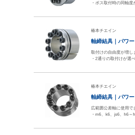
・ボス取付時の同軸度
椿本チエイン
軸締結具｜パワーロ
取付けの自由度が増し
・2通りの取付けが選
椿本チエイン
軸締結具｜パワー
広範囲公差軸に使用で
・m6、k6、js6、h