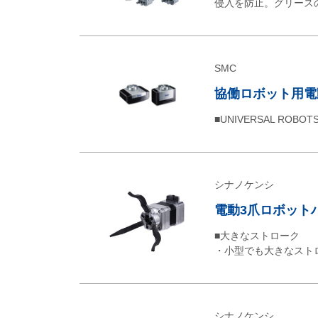
侵入を防止。グリース
SMC
協働ロボット用電
■UNIVERSAL ROB
シナノケンシ
電動3爪ロボットハン
■大きなストローク
・小型でも大きなストロ
シナノケンシ