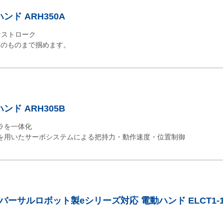
ド ARH350A
なストローク
程度のものまで掴めます。
ド ARH305B
ラを一体化
を用いたサーボシステムによる把持力・動作速度・位置制御
ーサルロボット製eシリーズ対応 電動ハンド ELCT1-100