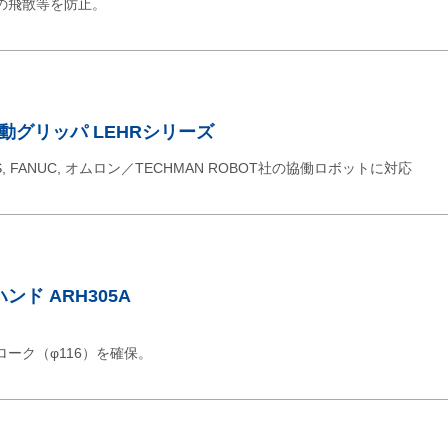
の飛散等を防止。
動グリッパ LEHRシリーズ
OTS, FANUC, オムロン／TECHMAN ROBOT社の協働ロボットに対応
ド ARH305A
ーク（φ116）を確保。