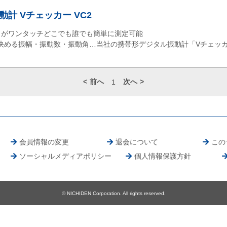
計 Vチェッカー VC2
角がワンタッチどこでも誰でも簡単に測定可能
決める振幅・振動数・振動角…当社の携帯形デジタル振動計「Vチェッ
前へ
次へ
1
会員情報の変更
退会について
この
ソーシャルメディアポリシー
個人情報保護方針
© NICHIDEN Corporation. All rights reserved.