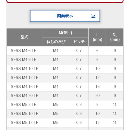
図面表示
M(並目)
L
D
1
型式
(mm)
(mm)
(
ねじの呼び
ピッチ
SFSS-M4-6-TF
M4
0.7
6
9
SFSS-M4-8-TF
M4
0.7
8
9
SFSS-M4-10-TF
M4
0.7
10
9
SFSS-M4-12-TF
M4
0.7
12
9
SFSS-M4-16-TF
M4
0.7
16
9
SFSS-M4-20-TF
M4
0.7
20
9
SFSS-M5-8-TF
M5
0.8
8
11
SFSS-M5-10-TF
M5
0.8
10
11
SFSS-M5-12-TF
M5
0.8
12
11