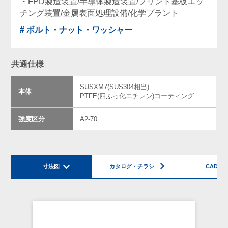
・FPD製造装置/半導体製造装置/プリント基板エッ
チング装置/金属表面処理設備/化学プラント
# ボルト・ナット・ワッシャー
共通仕様
SUSXM7(SUS304相当)
本体
PTFE(四ふっ化エチレン)コーティング
強度区分
A2-70
寸法図
カタログ・チラシ
CAD